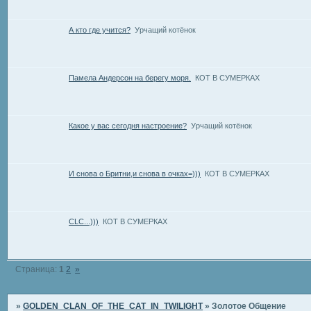
А кто где учится?
Урчащий котёнок
Памела Андерсон на берегу моря.
КОТ В СУМЕРКАХ
Какое у вас сегодня настроение?
Урчащий котёнок
И снова о Бритни,и снова в очках=)))
КОТ В СУМЕРКАХ
CLC...)))
КОТ В СУМЕРКАХ
Страница:
1
2
»
»
GOLDEN_CLAN_OF_THE_CAT_IN_TWILIGHT
»
Золотое Общение