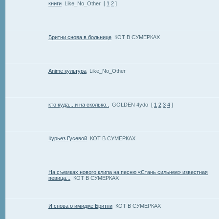
книги
Like_No_Other
[
1
2
]
Бритни снова в больнице
КОТ В СУМЕРКАХ
Anime культура
Like_No_Other
кто куда....и на сколько..
GOLDEN 4ydo
[
1
2
3
4
]
Курьез Гусевой
КОТ В СУМЕРКАХ
На съемках нового клипа на песню «Стань сильнее» известная
певица...
КОТ В СУМЕРКАХ
И снова о имидже Бритни
КОТ В СУМЕРКАХ