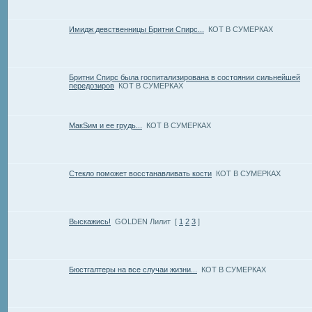
Имидж девственницы Бритни Спирс...
КОТ В СУМЕРКАХ
Бритни Спирс была госпитализирована в состоянии сильнейшей
передозиров
КОТ В СУМЕРКАХ
МакSим и ее грудь...
КОТ В СУМЕРКАХ
Стекло поможет восстанавливать кости
КОТ В СУМЕРКАХ
Выскажись!
GOLDEN Лилит
[
1
2
3
]
Бюстгалтеры на все случаи жизни...
КОТ В СУМЕРКАХ