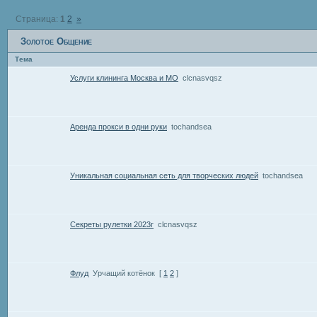
Страница:
1
2
»
Золотое Общение
Тема
Услуги клининга Москва и МО
clcnasvqsz
Аренда прокси в одни руки
tochandsea
Уникальная социальная сеть для творческих людей
tochandsea
Секреты рулетки 2023г
clcnasvqsz
Флуд
Урчащий котёнок
[
1
2
]