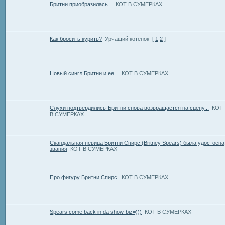
Бритни приобразилась...
КОТ В СУМЕРКАХ
Как бросить курить?
Урчащий котёнок
[
1
2
]
Новый сингл Бритни и ее...
КОТ В СУМЕРКАХ
Слухи подтвердились-Бритни снова возвращается на сцену...
КОТ
В СУМЕРКАХ
Скандальная певица Бритни Спирс (Britney Spears) была удостоена
звания
КОТ В СУМЕРКАХ
Про фигуру Бритни Спирс.
КОТ В СУМЕРКАХ
Spears come back in da show-biz=)))
КОТ В СУМЕРКАХ