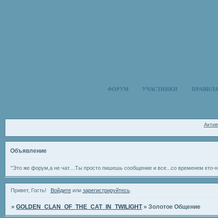
ФОРУМ
УЧАСТНИКИ
ПРАВИЛ
Акти
Объявление
"Это же форум,а не чат....Ты просто пишешь сообщение и все...со временем кто-н
Привет, Гость!
Войдите
или
зарегистрируйтесь
.
»
GOLDEN_CLAN_OF_THE_CAT_IN_TWILIGHT
»
Золотое Общение