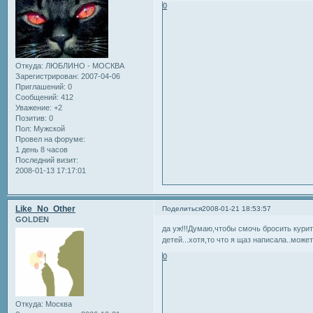
0
Откуда:
ЛЮБЛИНО - МОСКВА
Зарегистрирован
: 2007-04-06
Приглашений:
0
Сообщений:
412
Уважение:
+2
Позитив:
0
Пол:
Мужской
Провел на форуме:
1 день 8 часов
Последний визит:
2008-01-13 17:17:01
Like_No_Other
Поделиться
2008-01-21 18:53:57
GOLDEN
да уж!!!Думаю,чтобы смочь бросить курит
детей...хотя,то что я щаз написала..може
0
Откуда:
Москва