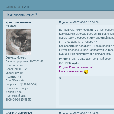
Страница:
1
2
»
Как бросить курить?
Урчащий котёнок
Поделиться
2007-06-05 10:34:56
САМАЯ...
Вот решила темку создать... в последнее
Курильщики-высказываемся! Бывшие кури
новые идеи в борьбе с этой злостной пр
И что же делать то теперь?!?
Как бросить не толстея?!? Такое вообще
Ну так проверено, вес набирается! А тол
Курильщики дискутируют с некурящими..
Откуда:
Москва
Ну что, ктонить еще даст дельный совет
Зарегистрирован
: 2007-02-11
GOLDEN 4ydo
Приглашений:
0
И руки! И глаза выколоть!!!
Сообщений:
1522
Попытка-не пытка
Уважение:
+9
Позитив:
+4
0
Пол:
Женский
Возраст:
37
[1989-06-08]
Провел на форуме:
7 дней 1 час
Последний визит:
2008-08-18 15:59:56
КОТ В СУМЕРКАХ
Поделиться
2007-06-05 12:46:38