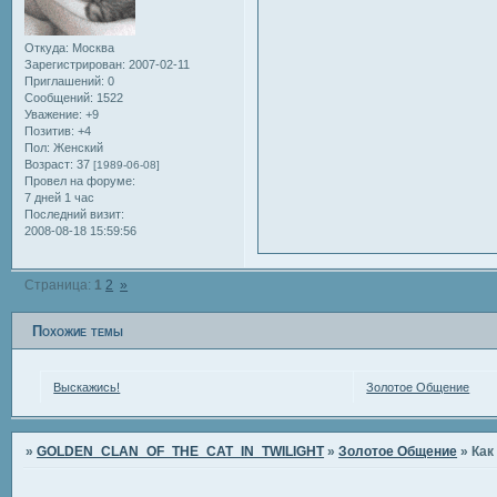
Откуда:
Москва
Зарегистрирован
: 2007-02-11
Приглашений:
0
Сообщений:
1522
Уважение:
+9
Позитив:
+4
Пол:
Женский
Возраст:
37
[1989-06-08]
Провел на форуме:
7 дней 1 час
Последний визит:
2008-08-18 15:59:56
Страница:
1
2
»
Похожие темы
Выскажись!
Золотое Общение
»
GOLDEN_CLAN_OF_THE_CAT_IN_TWILIGHT
»
Золотое Общение
»
Как