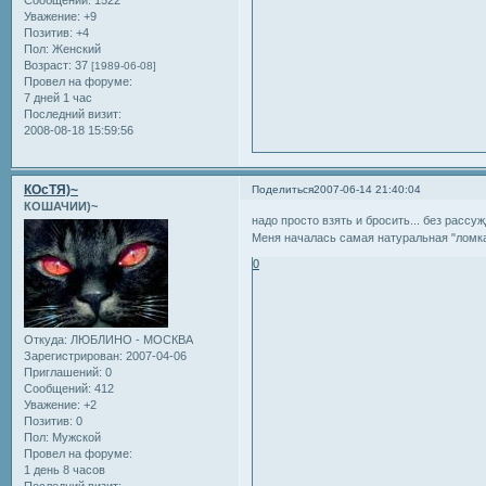
Уважение:
+9
Позитив:
+4
Пол:
Женский
Возраст:
37
[1989-06-08]
Провел на форуме:
7 дней 1 час
Последний визит:
2008-08-18 15:59:56
КОсТЯ)~
Поделиться
2007-06-14 21:40:04
КОШАЧИИ)~
надо просто взять и бросить... без рассу
Меня началась самая натуральная "ломка"
0
Откуда:
ЛЮБЛИНО - МОСКВА
Зарегистрирован
: 2007-04-06
Приглашений:
0
Сообщений:
412
Уважение:
+2
Позитив:
0
Пол:
Мужской
Провел на форуме:
1 день 8 часов