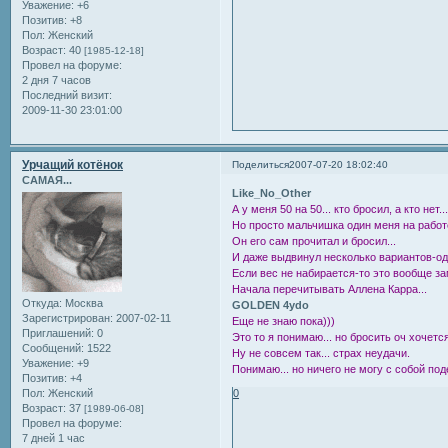
Уважение:
+6
Позитив:
+8
Пол:
Женский
Возраст:
40
[1985-12-18]
Провел на форуме:
2 дня 7 часов
Последний визит:
2009-11-30 23:01:00
Урчащий котёнок
Поделиться
2007-07-20 18:02:40
САМАЯ...
Like_No_Other
А у меня 50 на 50... кто бросил, а кто нет..
Но просто мальчишка один меня на работе
Он его сам прочитал и бросил...
И даже выдвинул несколько вариантов-од
Если вес не набирается-то это вообще з
Начала перечитывать Аллена Карра...
Откуда:
Москва
GOLDEN 4ydo
Зарегистрирован
: 2007-02-11
Еще не знаю пока)))
Приглашений:
0
Это то я понимаю... но бросить оч хочется
Сообщений:
1522
Ну не совсем так... страх неудачи.
Уважение:
+9
Понимаю... но ничего не могу с собой по
Позитив:
+4
Пол:
Женский
0
Возраст:
37
[1989-06-08]
Провел на форуме:
7 дней 1 час