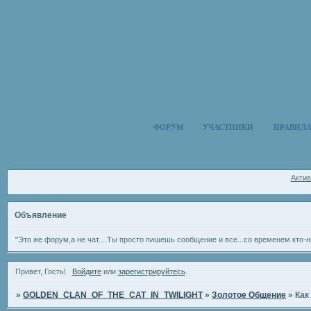
ФОРУМ
УЧАСТНИКИ
ПРАВИЛ
Акти
Объявление
"Это же форум,а не чат....Ты просто пишешь сообщение и все...со временем кто-н
Привет, Гость!
Войдите
или
зарегистрируйтесь
.
»
GOLDEN_CLAN_OF_THE_CAT_IN_TWILIGHT
»
Золотое Общение
»
Как