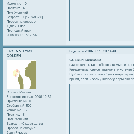
Уважение:
+9
Позитив:
+4
Пол:
Женский
Возраст:
37
[1989-06-08]
Провел на форуме:
7 дней 1 час
Последний визит:
2008-08-18 15:59:56
Like_No_Other
Поделиться
2007-07-15 20:14:48
GOLDEN
GOLDEN Karamelka
надо сделать таг,чтоб первые мысли не об
Карамелька...самое главное это хотенье б
Ну блин...значит нужно будет потрениров
время, если к этому вопросу серьезно по
0
Откуда:
Москва
Зарегистрирован
: 2006-12-31
Приглашений:
0
Сообщений:
500
Уважение:
+6
Позитив:
+8
Пол:
Женский
Возраст:
40
[1985-12-18]
Провел на форуме:
2 дня 7 часов