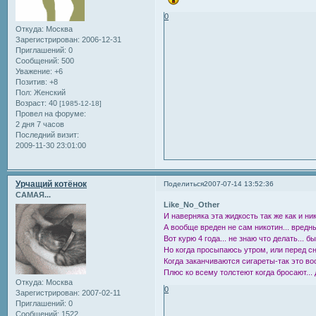
0
Откуда:
Москва
Зарегистрирован
: 2006-12-31
Приглашений:
0
Сообщений:
500
Уважение:
+6
Позитив:
+8
Пол:
Женский
Возраст:
40
[1985-12-18]
Провел на форуме:
2 дня 7 часов
Последний визит:
2009-11-30 23:01:00
Урчащий котёнок
Поделиться
2007-07-14 13:52:36
САМАЯ...
Like_No_Other
И наверняка эта жидкость так же как и ни
А вообще вреден не сам никотин... вредн
Вот курю 4 года... не знаю что делать... б
Но когда просыпаюсь утром, или перед с
Когда заканчиваются сигареты-так это во
Плюс ко всему толстеют когда бросают... 
Откуда:
Москва
0
Зарегистрирован
: 2007-02-11
Приглашений:
0
Сообщений:
1522