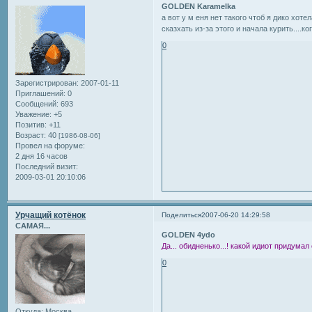
GOLDEN Karamelka
а вот у м еня нет такого чтоб я дико хоте
сказхать из-за этого и начала курить....к
0
Зарегистрирован
: 2007-01-11
Приглашений:
0
Сообщений:
693
Уважение:
+5
Позитив:
+11
Возраст:
40
[1986-08-06]
Провел на форуме:
2 дня 16 часов
Последний визит:
2009-03-01 20:10:06
Урчащий котёнок
Поделиться
2007-06-20 14:29:58
САМАЯ...
GOLDEN 4ydo
Да... обидненько...! какой идиот придумал 
0
Откуда:
Москва