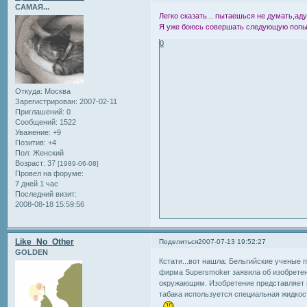
САМАЯ...
Легко сказать... пытаешься не думать,аду
Я уже боюсь совершать следующую попытк
0
Откуда:
Москва
Зарегистрирован
: 2007-02-11
Приглашений:
0
Сообщений:
1522
Уважение:
+9
Позитив:
+4
Пол:
Женский
Возраст:
37
[1989-06-08]
Провел на форуме:
7 дней 1 час
Последний визит:
2008-08-18 15:59:56
Like_No_Other
Поделиться
2007-07-13 19:52:27
GOLDEN
Кстати...вот нашла: Бельгийские ученые 
фирма Supersmoker заявила об изобретени
окружающим. Изобретение представляет 
табака используется специальная жидкос