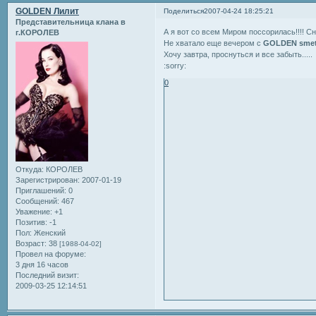
GOLDEN Лилит
Поделиться
2007-04-24 18:25:21
Представительница клана в
А я вот со всем Миром поссорилась!!!! С
г.КОРОЛЕВ
Не хватало еще вечером с
GOLDEN sme
Хочу завтра, проснуться и все забыть.....
:sorry:
0
Откуда:
КОРОЛЕВ
Зарегистрирован
: 2007-01-19
Приглашений:
0
Сообщений:
467
Уважение:
+1
Позитив:
-1
Пол:
Женский
Возраст:
38
[1988-04-02]
Провел на форуме:
3 дня 16 часов
Последний визит:
2009-03-25 12:14:51