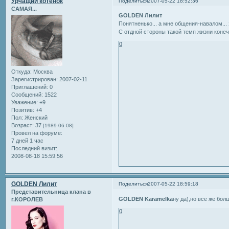
Урчащий котёнок
Поделиться
2007-05-22 18:52:36
САМАЯ...
GOLDEN Лилит
Понятненько... а мне общения-навалом... 
С отдной стороны такой темп жизни конеч
0
Откуда:
Москва
Зарегистрирован
: 2007-02-11
Приглашений:
0
Сообщений:
1522
Уважение:
+9
Позитив:
+4
Пол:
Женский
Возраст:
37
[1989-06-08]
Провел на форуме:
7 дней 1 час
Последний визит:
2008-08-18 15:59:56
GOLDEN Лилит
Поделиться
2007-05-22 18:59:18
Представительница клана в
GOLDEN Karamelka
ну да),но все же бол
г.КОРОЛЕВ
0