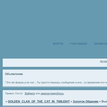
ФОРУМ
УЧАСТНИКИ
ПРАВИЛ
Акти
Объявление
"Это же форум,а не чат....Ты просто пишешь сообщение и все...со временем кто-н
Привет, Гость!
Войдите
или
зарегистрируйтесь
.
»
GOLDEN_CLAN_OF_THE_CAT_IN_TWILIGHT
»
Золотое Общение
»
Выс