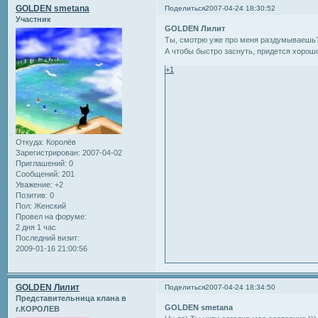
GOLDEN smetana
Поделиться
2007-04-24 18:30:52
Участник
GOLDEN Лилит
Ты, смотрю уже про меня раздумываешь?
А чтобы быстро заснуть, придется хорош
+1
Откуда:
Королёв
Зарегистрирован
: 2007-04-02
Приглашений:
0
Сообщений:
201
Уважение:
+2
Позитив:
0
Пол:
Женский
Провел на форуме:
2 дня 1 час
Последний визит:
2009-01-16 21:00:56
GOLDEN Лилит
Поделиться
2007-04-24 18:34:50
Представительница клана в
GOLDEN smetana
г.КОРОЛЕВ