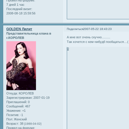
Провел на форуме:
7 дней 1 час
Последний визит:
2008-08-18 15:59:56
GOLDEN Лилит
Поделиться
2007-05-22 18:43:23
Представительница клана в
А мне вот очень скучно..........
г.КОРОЛЕВ
Так хочется с кем-нибудб пообщаться....(
0
Откуда:
КОРОЛЕВ
Зарегистрирован
: 2007-01-19
Приглашений:
0
Сообщений:
467
Уважение:
+1
Позитив:
-1
Пол:
Женский
Возраст:
38
[1988-04-02]
Провел на форуме: