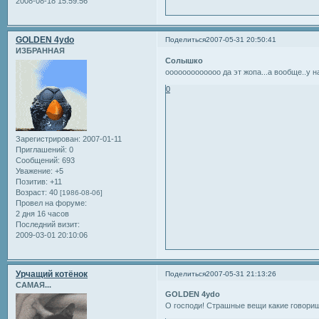
2008-08-18 15:59:56
GOLDEN 4ydo
Поделиться
2007-05-31 20:50:41
ИЗБРАННАЯ
Солышко
ооооооооооооо да эт жопа...а вообще..у 
0
Зарегистрирован
: 2007-01-11
Приглашений:
0
Сообщений:
693
Уважение:
+5
Позитив:
+11
Возраст:
40
[1986-08-06]
Провел на форуме:
2 дня 16 часов
Последний визит:
2009-03-01 20:10:06
Урчащий котёнок
Поделиться
2007-05-31 21:13:26
САМАЯ...
GOLDEN 4ydo
О господи! Страшные вещи какие говори