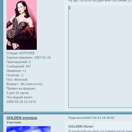
Ну да) Ты учти сегодня мое состояние.)))
0
Откуда:
КОРОЛЕВ
Зарегистрирован
: 2007-01-19
Приглашений:
0
Сообщений:
467
Уважение:
+1
Позитив:
-1
Пол:
Женский
Возраст:
38
[1988-04-02]
Провел на форуме:
3 дня 16 часов
Последний визит:
2009-03-25 12:14:51
GOLDEN smetana
Поделиться
2007-04-24 18:39:32
Участник
GOLDEN Лилит
Я посмотрю на твоё состояние после прог