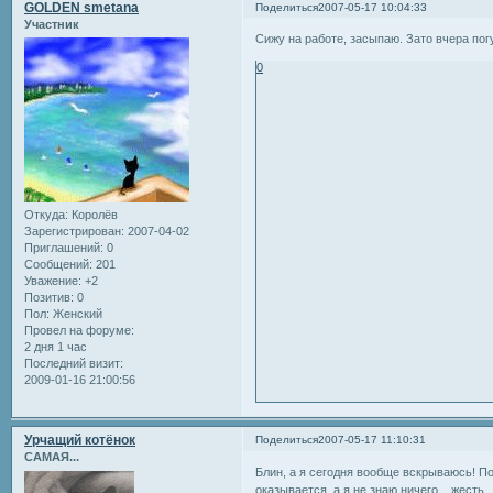
GOLDEN smetana
Поделиться
2007-05-17 10:04:33
Участник
Сижу на работе, засыпаю. Зато вчера по
0
Откуда:
Королёв
Зарегистрирован
: 2007-04-02
Приглашений:
0
Сообщений:
201
Уважение:
+2
Позитив:
0
Пол:
Женский
Провел на форуме:
2 дня 1 час
Последний визит:
2009-01-16 21:00:56
Урчащий котёнок
Поделиться
2007-05-17 11:10:31
САМАЯ...
Блин, а я сегодня вообще вскрываюсь! По
оказывается, а я не знаю ничего... жесть.