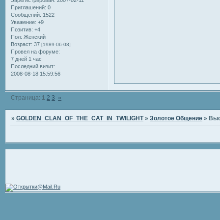
Зарегистрирован
: 2007-02-11
Приглашений:
0
Сообщений:
1522
Уважение:
+9
Позитив:
+4
Пол:
Женский
Возраст:
37
[1989-06-08]
Провел на форуме:
7 дней 1 час
Последний визит:
2008-08-18 15:59:56
Страница:
1
2
3
»
»
GOLDEN_CLAN_OF_THE_CAT_IN_TWILIGHT
»
Золотое Общение
»
Выс