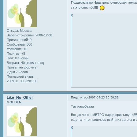
Поддерживаю Надькина, суперская темка!!
за это спасибо!!!!
0
Откуда:
Москва
Зарегистрирован
: 2006-12-31
Приглашений:
0
Сообщений:
500
Уважение:
+6
Позитив:
+8
Пол:
Женский
Возраст:
40
[1985-12-18]
Провел на форуме:
2 дня 7 часов
Последний визит:
2009-11-30 23:01:00
Like_No_Other
Поделиться
2007-04-23 15:50:39
GOLDEN
Таг жалобаааа
Вот до чего в МЕТРО народ приставучий!!
еще таг, что пришлось выйти из вагона и о
0