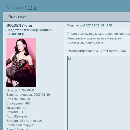
Страница:
1
2
3
»
Выскажись!
GOLDEN Лилит
Поделиться
2007-04-21 15:48:58
Представительница клана в
Предлагаю выкладывать здесь всякие гадо
г.КОРОЛЕВ
Жаловаться можно на все и на всех.
Выскажись, полегчает!!!
Отредактировано GOLDEN Лилит (2007-04
+1
Откуда:
КОРОЛЕВ
Зарегистрирован
: 2007-01-19
Приглашений:
0
Сообщений:
467
Уважение:
+1
Позитив:
-1
Пол:
Женский
Возраст:
38
[1988-04-02]
Провел на форуме:
3 дня 16 часов