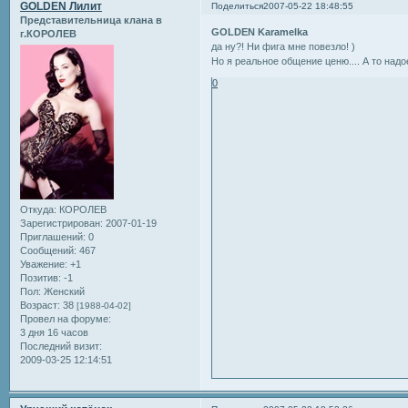
GOLDEN Лилит
Поделиться
2007-05-22 18:48:55
Представительница клана в
GOLDEN Karamelka
г.КОРОЛЕВ
да ну?! Ни фига мне повезло! )
Но я реальное общение ценю.... А то надое
0
Откуда:
КОРОЛЕВ
Зарегистрирован
: 2007-01-19
Приглашений:
0
Сообщений:
467
Уважение:
+1
Позитив:
-1
Пол:
Женский
Возраст:
38
[1988-04-02]
Провел на форуме:
3 дня 16 часов
Последний визит:
2009-03-25 12:14:51