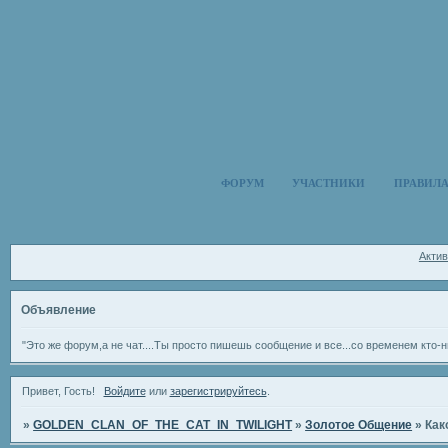
ФОРУМ
УЧАСТНИКИ
ПРАВИЛ
Акти
Объявление
"Это же форум,а не чат....Ты просто пишешь сообщение и все...со временем кто-н
Привет, Гость!
Войдите
или
зарегистрируйтесь
.
»
GOLDEN_CLAN_OF_THE_CAT_IN_TWILIGHT
»
Золотое Общение
»
Как