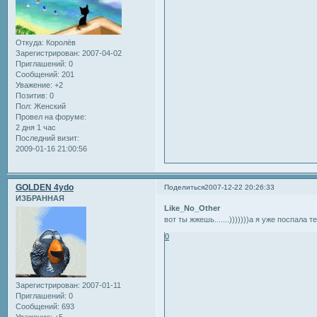
Откуда:
Королёв
Зарегистрирован
: 2007-04-02
Приглашений:
0
Сообщений:
201
Уважение:
+2
Позитив:
0
Пол:
Женский
Провел на форуме:
2 дня 1 час
Последний визит:
2009-01-16 21:00:56
GOLDEN 4ydo
Поделиться
2007-12-22 20:26:33
ИЗБРАННАЯ
Like_No_Other
вот ты жжешь.......)))))))а я уже поспала 
0
Зарегистрирован
: 2007-01-11
Приглашений:
0
Сообщений:
693