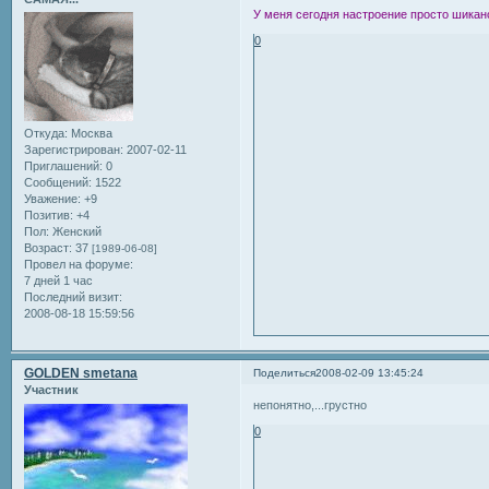
У меня сегодня настроение просто шиканое!!!
0
Откуда:
Москва
Зарегистрирован
: 2007-02-11
Приглашений:
0
Сообщений:
1522
Уважение:
+9
Позитив:
+4
Пол:
Женский
Возраст:
37
[1989-06-08]
Провел на форуме:
7 дней 1 час
Последний визит:
2008-08-18 15:59:56
GOLDEN smetana
Поделиться
2008-02-09 13:45:24
Участник
непонятно,...грустно
0