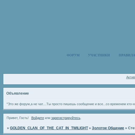
ФОРУМ
УЧАСТНИКИ
ПРАВИЛ
Акти
Объявление
"Это же форум,а не чат....Ты просто пишешь сообщение и все...со временем кто-н
Привет, Гость!
Войдите
или
зарегистрируйтесь
.
»
GOLDEN_CLAN_OF_THE_CAT_IN_TWILIGHT
»
Золотое Общение
»
Сте