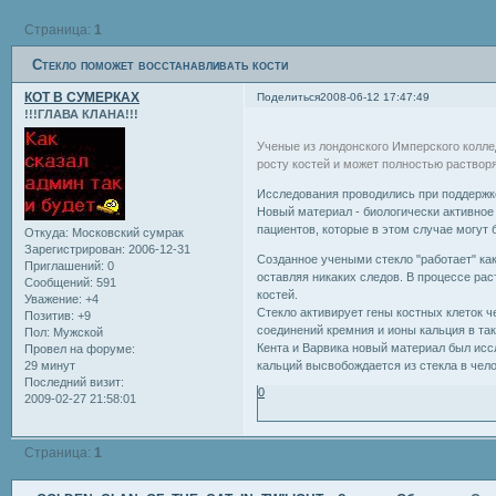
Страница:
1
Стекло поможет восстанавливать кости
КОТ В СУМЕРКАХ
Поделиться
2008-06-12 17:47:49
!!!ГЛАВА КЛАНА!!!
Ученые из лондонского Имперского колле
росту костей и может полностью растворя
Исследования проводились при поддержке
Новый материал - биологически активное 
пациентов, которые в этом случае могут
Откуда:
Московский сумрак
Зарегистрирован
: 2006-12-31
Созданное учеными стекло "работает" как
Приглашений:
0
оставляя никаких следов. В процессе ра
Сообщений:
591
костей.
Уважение:
+4
Стекло активирует гены костных клеток 
Позитив:
+9
соединений кремния и ионы кальция в та
Пол:
Мужской
Кента и Варвика новый материал был исс
Провел на форуме:
29 минут
кальций высвобождается из стекла в чел
Последний визит:
0
2009-02-27 21:58:01
Страница:
1