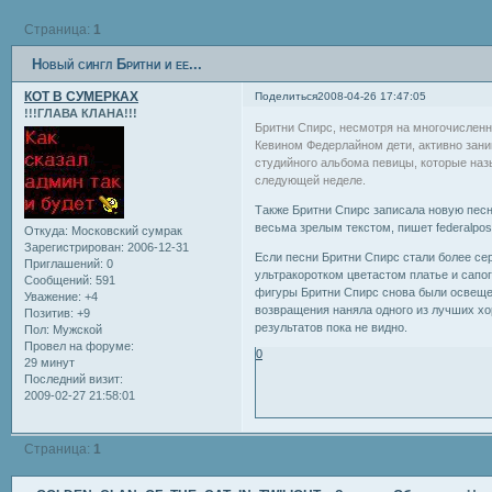
Страница:
1
Новый сингл Бритни и ее...
КОТ В СУМЕРКАХ
Поделиться
2008-04-26 17:47:05
!!!ГЛАВА КЛАНА!!!
Бритни Спирс, несмотря на многочисленн
Кевином Федерлайном дети, активно зани
студийного альбома певицы, которые наз
следующей неделе.
Также Бритни Спирс записала новую песн
весьма зрелым текстом, пишет federalpost
Откуда:
Московский сумрак
Зарегистрирован
: 2006-12-31
Если песни Бритни Спирс стали более се
Приглашений:
0
ультракоротком цветастом платье и сапог
Сообщений:
591
фигуры Бритни Спирс снова были освещен
Уважение:
+4
возвращения наняла одного из лучших хо
Позитив:
+9
результатов пока не видно.
Пол:
Мужской
Провел на форуме:
0
29 минут
Последний визит:
2009-02-27 21:58:01
Страница:
1