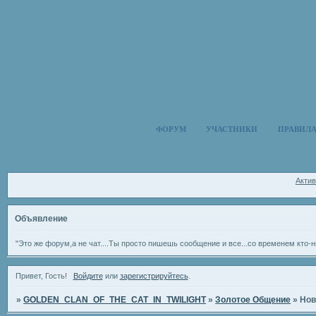
ФОРУМ
УЧАСТНИКИ
ПРАВИЛ
Акти
Объявление
"Это же форум,а не чат....Ты просто пишешь сообщение и все...со временем кто-н
Привет, Гость!
Войдите
или
зарегистрируйтесь
.
»
GOLDEN_CLAN_OF_THE_CAT_IN_TWILIGHT
»
Золотое Общение
»
Нов