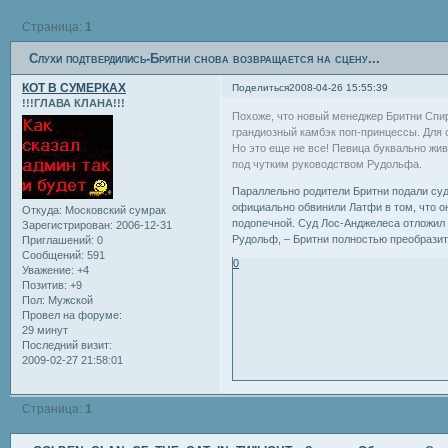
Страница:
1
Слухи подтвердились-Бритни снова возвращается на сцену...
КОТ В СУМЕРКАХ
Поделиться
2008-04-26 15:55:39
!!!ГЛАВА КЛАНА!!!
Похоже, что новый менеджер Бритни Спирс
грандиозный камбэк поп-принцессы. Для с
Но это еще не все! Певица буквально жив
под чутким руководством Рудольфа.
Параллельно родители Бритни подали суд
официально обвинили Латфи в том, что о
Откуда:
Московский сумрак
подопечной. Суд Лос-Анджелеса отложил з
Зарегистрирован
: 2006-12-31
Рудольф, – Бритни полностью преобразится
Приглашений:
0
Сообщений:
591
0
Уважение:
+4
Позитив:
+9
Пол:
Мужской
Провел на форуме:
29 минут
Последний визит:
2009-02-27 21:58:01
Страница:
1