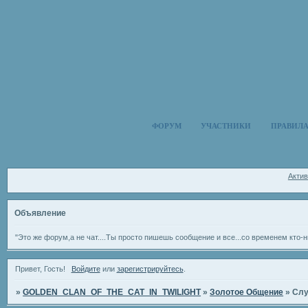
ФОРУМ
УЧАСТНИКИ
ПРАВИЛ
Акти
Объявление
"Это же форум,а не чат....Ты просто пишешь сообщение и все...со временем кто-н
Привет, Гость!
Войдите
или
зарегистрируйтесь
.
»
GOLDEN_CLAN_OF_THE_CAT_IN_TWILIGHT
»
Золотое Общение
»
Слу