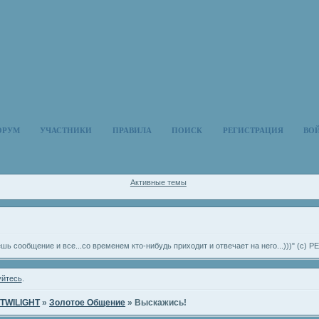
ОРУМ
УЧАСТНИКИ
ПРАВИЛА
ПОИСК
РЕГИСТРАЦИЯ
ВО
Активные темы
ешь сообщение и все...со временем кто-нибудь приходит и отвечает на него...)))" (с
уйтесь
.
TWILIGHT
»
Золотое Общение
»
Выскажись!