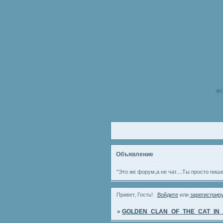
Ф
Объявление
"Это же форум,а не чат....Ты просто пиш
Привет, Гость!
Войдите
или
зарегистрир
»
GOLDEN_CLAN_OF_THE_CAT_IN_