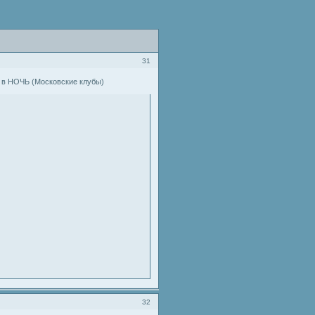
31
у в НОЧЬ (Московские клубы)
32