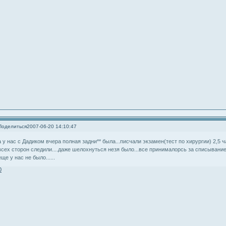
Поделиться
2007-06-20 14:10:47
а у нас с Дадиком вчера полная задни** была...писчали экзамен(тест по хирургии) 2,5 
всех сторон следили....даже шелохнуться незя было...все принималорсь за списывание 
еще у нас не было......
0