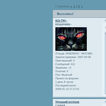
Страница:
«
1
2
3
»
Выскажись!
КОсТЯ)~
КОШАЧИИ)~
Откуда:
ЛЮБЛИНО - МОСКВА
Зарегистрирован
: 2007-04-06
Приглашений:
0
Сообщений:
412
Уважение:
+2
Позитив:
0
Пол:
Мужской
Провел на форуме:
1 день 8 часов
Последний визит:
2008-01-13 17:17:01
Урчащий котёнок
САМАЯ...