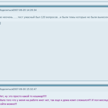
Поделиться
2007-06-20 14:26:34
не неочень.......тест ужасный был 120 вопросов...и были темы которые не были вынесен
0
Поделиться
2007-09-30 15:32:47
Нет, ну это просто какой то кошмар!!!!!
Мало того что у меня на работе инет нет, так еще и дома комп сломался!!! И пол месяца
сойти можно!!!