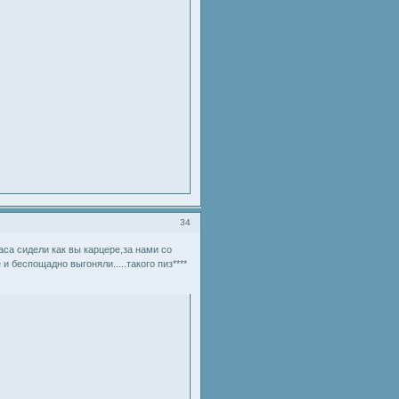
34
часа сидели как вы карцере,за нами со
и беспощадно выгоняли.....такого пиз****