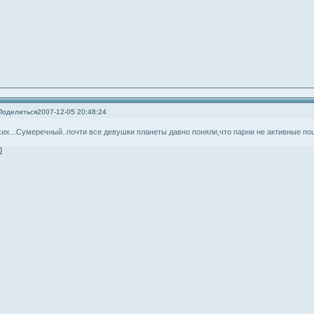
Поделиться
2007-12-05 20:48:24
хих...Сумеречный..почти все девушки планеты давно поняли,что парни не активные п
0