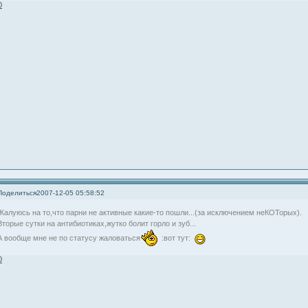
0
Поделиться
2007-12-05 05:58:52
Жалуюсь на то,что парни не активные какие-то пошли...(за исключением неКОТорых).
Вторые сутки на антибиотиках,жутко болит горло и зуб...
А вообще мне не по статусу жаловаться
:вот тут:
0