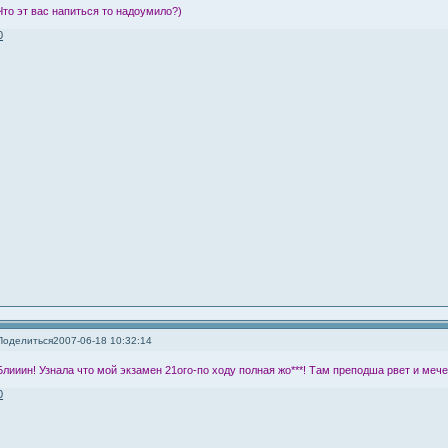
Что эт вас напиться то надоумило?)
0
Поделиться
2007-06-18 10:32:14
Блииин! Узнала что мой экзамен 21ого-по ходу полная жо***! Там преподша рвет и мечет
0