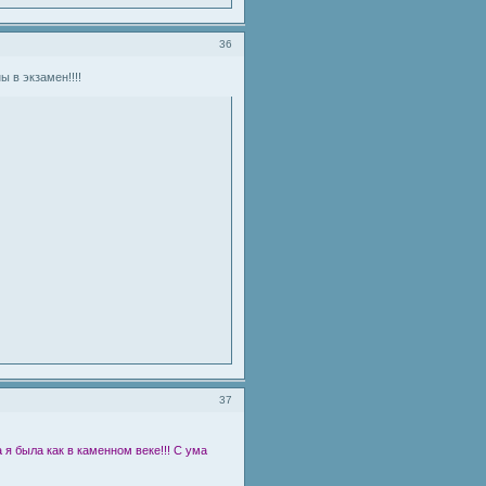
36
ы в экзамен!!!!
37
 я была как в каменном веке!!! С ума