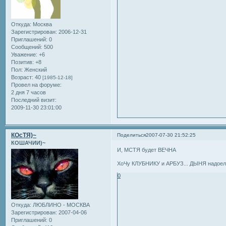
Откуда:
Москва
Зарегистрирован
: 2006-12-31
Приглашений:
0
Сообщений:
500
Уважение:
+6
Позитив:
+8
Пол:
Женский
Возраст:
40
[1985-12-18]
Провел на форуме:
2 дня 7 часов
Последний визит:
2009-11-30 23:01:00
КОсТЯ)~
Поделиться
2007-07-30 21:52:25
КОШАЧИИ)~
И, МСТЯ будет ВЕЧНА
ХоЧу КЛУБНИКУ и АРБУЗ... ДЫНЯ надоела
0
Откуда:
ЛЮБЛИНО - МОСКВА
Зарегистрирован
: 2007-04-06
Приглашений:
0