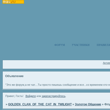
ФОРУМ
УЧАСТНИКИ
ПРАВИЛ
Акти
Объявление
"Это же форум,а не чат....Ты просто пишешь сообщение и все...со временем кто-н
Привет, Гость!
Войдите
или
зарегистрируйтесь
.
»
GOLDEN_CLAN_OF_THE_CAT_IN_TWILIGHT
»
Золотое Общение
»
Фл