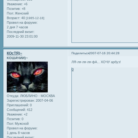
Уважение:
+6
Позитив:
+8
Пол:
Женский
Возраст:
40
[1985-12-18]
Провел на форуме:
2 дня 7 часов
Последний визит:
2009-11-30 23:01:00
КОсТЯ)~
Поделиться
2007-07-16 20:44:28
КОШАЧИИ)~
ЛЯ-ля-ля-ля-фА... ХОЧУ арбуз!
0
Откуда:
ЛЮБЛИНО - МОСКВА
Зарегистрирован
: 2007-04-06
Приглашений:
0
Сообщений:
412
Уважение:
+2
Позитив:
0
Пол:
Мужской
Провел на форуме:
1 день 8 часов
Последний визит: