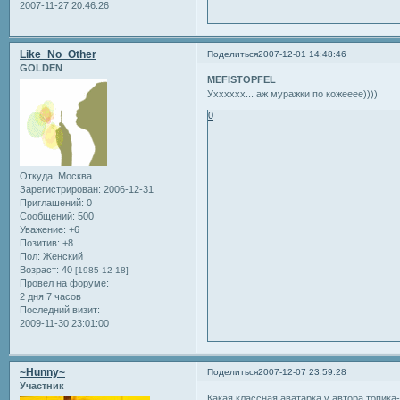
2007-11-27 20:46:26
Like_No_Other
Поделиться
2007-12-01 14:48:46
GOLDEN
MEFISTOPFEL
Ухххххх... аж муражки по кожееее))))
0
Откуда:
Москва
Зарегистрирован
: 2006-12-31
Приглашений:
0
Сообщений:
500
Уважение:
+6
Позитив:
+8
Пол:
Женский
Возраст:
40
[1985-12-18]
Провел на форуме:
2 дня 7 часов
Последний визит:
2009-11-30 23:01:00
~Hunny~
Поделиться
2007-12-07 23:59:28
Участник
Какая классная аватарка у автора топика-