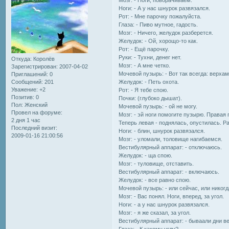
Ноги: - А у нас шнурок развязался.
Рот: - Мне парочку пожалуйста.
Глаза: - Пиво мутное, гадость.
Мозг: - Ничего, желудок разберется.
Желудок: - Ой, хорощо-то как.
Рот: - Ещё парочку.
Руки: - Тухни, денег нет.
Откуда:
Королёв
Мозг: - А мне четко.
Зарегистрирован
: 2007-04-02
Мочевой пузырь: - Вот так всегда: верхам
Приглашений:
0
Сообщений:
201
Желудок: - Петь охота.
Уважение:
+2
Рот: - Я тебе спою.
Позитив:
0
Почки: (глубоко дышат).
Пол:
Женский
Мочевой пузырь: - ой не могу.
Провел на форуме:
Мозг: - эй ноги помогите пузырю. Правая
2 дня 1 час
Теперь левая - поднялась, опустилась. Раз
Последний визит:
Ноги: - блин, шнурок развязался.
2009-01-16 21:00:56
Мозг: - уломали, толовище нагибаемся.
Вестибулярный аппарат: - отключаюсь.
Желудок: - ща спою.
Мозг: - туловище, отставить.
Вестибулярный аппарат: - включаюсь.
Желудок: - все равно спою.
Мочевой пузырь: - или сейчас, или никогд
Мозг: - Вас понял. Ноги, вперед, за угол.
Ноги: - а у нас шнурок развязался.
Мозг: - я же сказал, за угол.
Вестибулярный аппарат: - бываали дни ве
Глаза: - К какому углу?