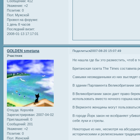
Сообщений:
412
Уважение:
+2
Позитив:
0
Пол:
Мужской
Провел на форуме:
1 день 8 часов
Последний визит:
2008-01-13 17:17:01
GOLDEN smetana
Поделиться
2007-08-20 15:07:49
Участник
Не нашла где бы это разместить, чтоб в те
Британская газета The Times составила р
Самыми неожиданными из них выглядят 
В здании Парламента Великобритании за
В Великобритании закон дает право берем
использовать вместо ночного горшка каск
В Вермонте женщины могут пользоваться
Откуда:
Королёв
Зарегистрирован
: 2007-04-02
В городе Йорк закон не возбраняет убива
Приглашений:
0
себе луки и стрелы.
Сообщений:
201
Уважение:
+2
Некоторые из них, несмотря на абсурдн
Позитив:
0
историческими и религиозными традициям
Пол:
Женский