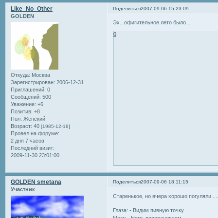
Like_No_Other
Поделиться
2007-09-06 15:23:09
GOLDEN
Эх...офигительное лето было...
0
Откуда:
Москва
Зарегистрирован
: 2006-12-31
Приглашений:
0
Сообщений:
500
Уважение:
+6
Позитив:
+8
Пол:
Женский
Возраст:
40
[1985-12-18]
Провел на форуме:
2 дня 7 часов
Последний визит:
2009-11-30 23:01:00
GOLDEN smetana
Поделиться
2007-09-06 18:11:15
Участник
Cтаренькое, но вчера хорошо погуляли.....
Глаза: - Видим пивную точку.
Мозг: - Ноги, поворачиваем.