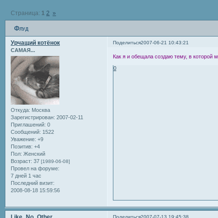
Страница:
1
2
»
Флуд
Урчащий котёнок
Поделиться
2007-06-21 10:43:21
САМАЯ...
Как я и обещала создаю тему, в которой м
0
Откуда:
Москва
Зарегистрирован
: 2007-02-11
Приглашений:
0
Сообщений:
1522
Уважение:
+9
Позитив:
+4
Пол:
Женский
Возраст:
37
[1989-06-08]
Провел на форуме:
7 дней 1 час
Последний визит:
2008-08-18 15:59:56
Like_No_Other
Поделиться
2007-07-13 19:45:38