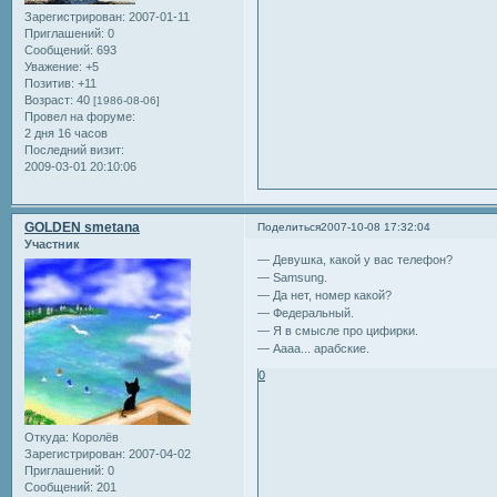
Зарегистрирован
: 2007-01-11
Приглашений:
0
Сообщений:
693
Уважение:
+5
Позитив:
+11
Возраст:
40
[1986-08-06]
Провел на форуме:
2 дня 16 часов
Последний визит:
2009-03-01 20:10:06
GOLDEN smetana
Поделиться
2007-10-08 17:32:04
Участник
— Девушка, какой у вас телефон?
— Samsung.
— Да нет, номер какой?
— Федеральный.
— Я в смысле про цифирки.
— Аааа... арабские.
0
Откуда:
Королёв
Зарегистрирован
: 2007-04-02
Приглашений:
0
Сообщений:
201