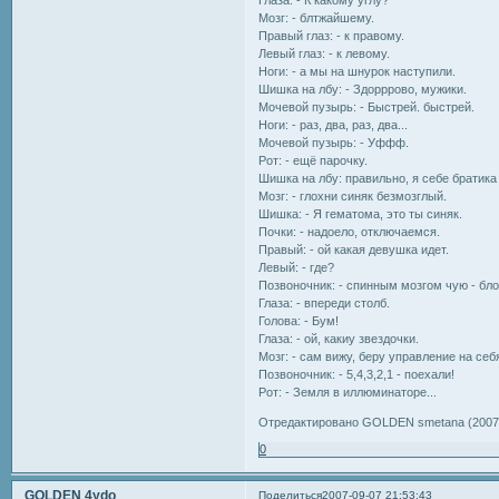
Мозг: - блтжайшему.
Правый глаз: - к правому.
Левый глаз: - к левому.
Ноги: - а мы на шнурок наступили.
Шишка на лбу: - Здорррово, мужики.
Мочевой пузырь: - Быстрей. быстрей.
Ноги: - раз, два, раз, два...
Мочевой пузырь: - Уффф.
Рот: - ещё парочку.
Шишка на лбу: правильно, я себе братика
Мозг: - глохни синяк безмозглый.
Шишка: - Я гематома, это ты синяк.
Почки: - надоело, отключаемся.
Правый: - ой какая девушка идет.
Левый: - где?
Позвоночник: - спинным мозгом чую - бло
Глаза: - впереди столб.
Голова: - Бум!
Глаза: - ой, какиу звездочки.
Мозг: - сам вижу, беру управление на себ
Позвоночник: - 5,4,3,2,1 - поехали!
Рот: - Земля в иллюминаторе...
Отредактировано GOLDEN smetana (2007-
0
GOLDEN 4ydo
Поделиться
2007-09-07 21:53:43