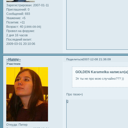
Зарегистрирован
: 2007-01-11
Приглашений:
0
Сообщений:
693
Уважение:
+5
Позитив:
+11
Возраст:
40
[1986-08-06]
Провел на форуме:
2 дня 16 часов
Последний визит:
2009-03-01 20:10:06
~Hunny~
Поделиться
2007-12-08 21:36:09
Участник
GOLDEN Karamelka написал(а)
Эт ты не про мою случайно??? ))
Про твою=)
0
Откуда:
Питер