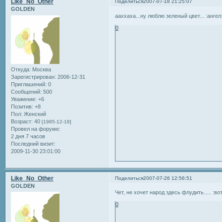
Like_No_Other
Поделиться
2007-07-18 21:25:07
GOLDEN
ааххаха...ну люблю зеленый цвет... :ангел
0
Откуда:
Москва
Зарегистрирован
: 2006-12-31
Приглашений:
0
Сообщений:
500
Уважение:
+6
Позитив:
+8
Пол:
Женский
Возраст:
40
[1985-12-18]
Провел на форуме:
2 дня 7 часов
Последний визит:
2009-11-30 23:01:00
Like_No_Other
Поделиться
2007-07-26 12:56:51
GOLDEN
Чет, не хочет народ здесь флудить..... :вот
0