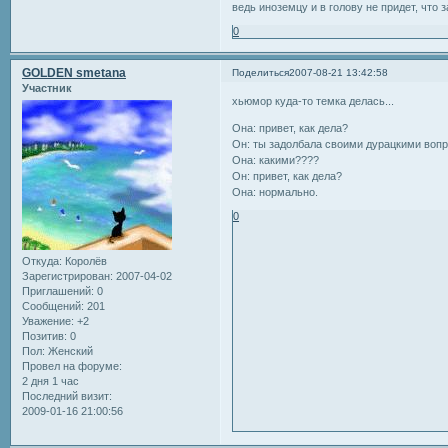
ведь иноземцу и в голову не придет, что
0
GOLDEN smetana
Поделиться
2007-08-21 13:42:58
Участник
хьюмор куда-то темка делась...
Она: привет, как дела?
Он: ты задолбала своими дурацкими воп
Она: какими????
Он: привет, как дела?
Она: нормально.
0
Откуда:
Королёв
Зарегистрирован
: 2007-04-02
Приглашений:
0
Сообщений:
201
Уважение:
+2
Позитив:
0
Пол:
Женский
Провел на форуме:
2 дня 1 час
Последний визит:
2009-01-16 21:00:56