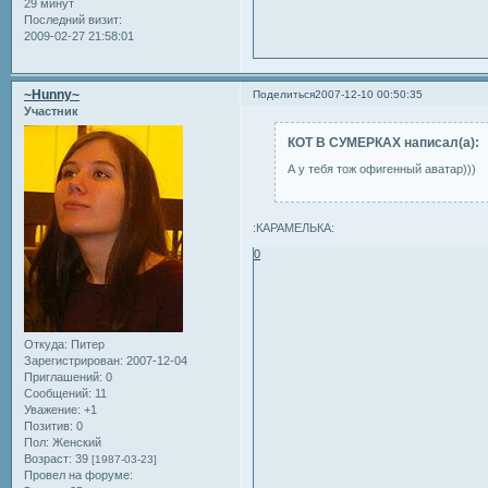
29 минут
Последний визит:
2009-02-27 21:58:01
~Hunny~
Поделиться
2007-12-10 00:50:35
Участник
КОТ В СУМЕРКАХ написал(а):
А у тебя тож офигенный аватар)))
:КАРАМЕЛЬКА:
0
Откуда:
Питер
Зарегистрирован
: 2007-12-04
Приглашений:
0
Сообщений:
11
Уважение:
+1
Позитив:
0
Пол:
Женский
Возраст:
39
[1987-03-23]
Провел на форуме: