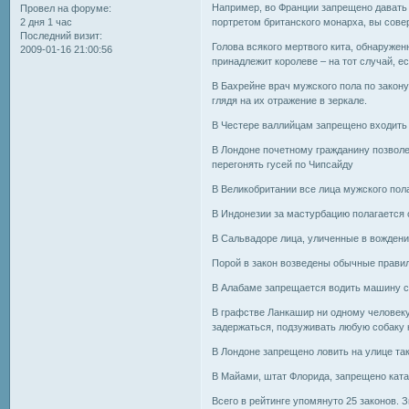
Например, во Франции запрещено давать 
Провел на форуме:
2 дня 1 час
портретом британского монарха, вы сове
Последний визит:
Голова всякого мертвого кита, обнаружен
2009-01-16 21:00:56
принадлежит королеве – на тот случай, ес
В Бахрейне врач мужского пола по закон
глядя на их отражение в зеркале.
В Честере валлийцам запрещено входить в
В Лондоне почетному гражданину позволе
перегонять гусей по Чипсайду
В Великобритании все лица мужского пола
В Индонезии за мастурбацию полагается о
В Сальвадоре лица, уличенные в вождении
Порой в закон возведены обычные правил
В Алабаме запрещается водить машину с
В графстве Ланкашир ни одному человеку 
задержаться, подзуживать любую собаку 
В Лондоне запрещено ловить на улице та
В Майами, штат Флорида, запрещено ката
Всего в рейтинге упомянуто 25 законов. З