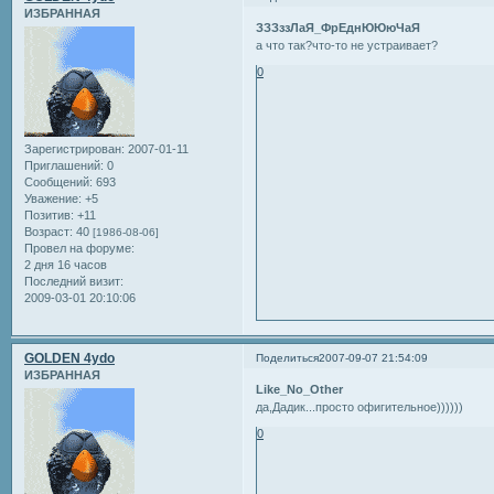
ИЗБРАННАЯ
ЗЗЗззЛаЯ_ФрЕднЮЮюЧаЯ
а что так?что-то не устраивает?
0
Зарегистрирован
: 2007-01-11
Приглашений:
0
Сообщений:
693
Уважение:
+5
Позитив:
+11
Возраст:
40
[1986-08-06]
Провел на форуме:
2 дня 16 часов
Последний визит:
2009-03-01 20:10:06
GOLDEN 4ydo
Поделиться
2007-09-07 21:54:09
ИЗБРАННАЯ
Like_No_Other
да,Дадик...просто офигительное))))))
0