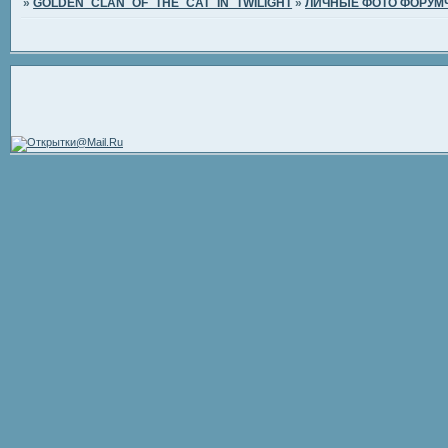
»
GOLDEN_CLAN_OF_THE_CAT_IN_TWILIGHT
»
ЛИЧНЫЕ ФОТО ФОРУМ