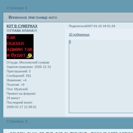
Страница:
1
Временное пристанище фото
КОТ В СУМЕРКАХ
Поделиться
2007-01-16 18:01:28
!!!ГЛАВА КЛАНА!!!
20 избранных
0
Откуда:
Московский сумрак
Зарегистрирован
: 2006-12-31
Приглашений:
0
Сообщений:
591
Уважение:
+4
Позитив:
+9
Пол:
Мужской
Провел на форуме:
29 минут
Последний визит:
2009-02-27 21:58:01
Страница:
1