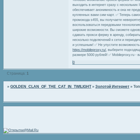
выходить в интернет сразу с нескольких 
обеспечивает анонимность и она не пред
купленных вами сим-карт. ✅ Теперь само
промокода s455, вы получаете невероятн
воспользоваться передовыми технология
широкие возможности. Вы сможете однов
сдавать прокси ферму в аренду, собират
несколько подключений к сети и периодич
и успешным! ✅ Не упустите возможность 
https://mobileproxy.ru/,
выберите подходяще
размере 5000 рублей! ✅ Mobileproxy.ru -
0
Страница:
1
»
GOLDEN_CLAN_OF_THE_CAT_IN_TWILIGHT
»
Золотой Интернет
»
Топ