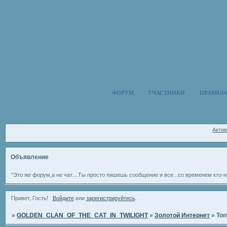
ФОРУМ
УЧАСТНИКИ
ПРАВИЛ
Акти
Объявление
"Это же форум,а не чат....Ты просто пишешь сообщение и все...со временем кто-н
Привет, Гость!
Войдите
или
зарегистрируйтесь
.
»
GOLDEN_CLAN_OF_THE_CAT_IN_TWILIGHT
»
Золотой Интернет
»
Топ