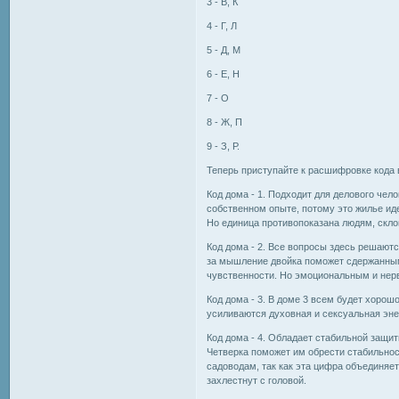
3 - В, К
4 - Г, Л
5 - Д, М
6 - Е, Н
7 - О
8 - Ж, П
9 - З, Р.
Теперь приступайте к расшифровке кода 
Код дома - 1. Подходит для делового чел
собственном опыте, потому это жилье иде
Но единица противопоказана людям, скло
Код дома - 2. Все вопросы здесь решают
за мышление двойка поможет сдержанным
чувственности. Но эмоциональным и нер
Код дома - 3. В доме 3 всем будет хоро
усиливаются духовная и сексуальная энер
Код дома - 4. Обладает стабильной защит
Четверка поможет им обрести стабильност
садоводам, так как эта цифра объединяет 
захлестнут с головой.