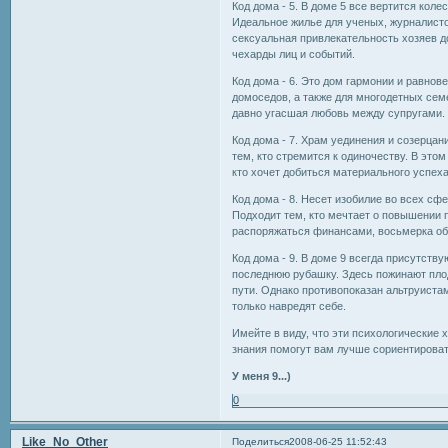
Код дома - 5. В доме 5 все вертится коле
Идеальное жилье для ученых, журналисто
сексуальная привлекательность хозяев д
чехарды лиц и событий.
Код дома - 6. Это дом гармонии и равно
домоседов, а также для многодетных сем
давно угасшая любовь между супругами.
Код дома - 7. Храм уединения и созерца
тем, кто стремится к одиночеству. В эт
кто хочет добиться материального успеха
Код дома - 8. Несет изобилие во всех сф
Подходит тем, кто мечтает о повышении 
распоряжаться финансами, восьмерка об
Код дома - 9. В доме 9 всегда присутству
последнюю рубашку. Здесь пожинают плод
пути. Однако противопоказан альтруистам
только навредят себе.
Имейте в виду, что эти психологические 
знания помогут вам лучше сориентироват
У меня 9...)
0
Like_No_Other
Поделиться
2008-06-25 11:52:43