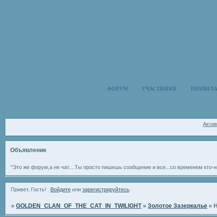
ФОРУМ
УЧАСТНИКИ
ПРАВИЛ
Акти
Объявление
"Это же форум,а не чат....Ты просто пишешь сообщение и все...со временем кто-н
Привет, Гость!
Войдите
или
зарегистрируйтесь
.
»
GOLDEN_CLAN_OF_THE_CAT_IN_TWILIGHT
»
Золотое Зазеркалье
»
Н