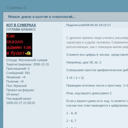
Страница:
1
Номера домов и квартир в нумерологий...
КОТ В СУМЕРКАХ
Поделиться
2008-06-20 16:15:17
!!!ГЛАВА КЛАНА!!!
С древних времен люди учились расшифро
характера и судьбы человека. Современн
разъясняющих, как с помощью магии циф
Сложите все цифры в числах, представл
Откуда:
Московский сумрак
Например, дом 36, кв. 2.
Зарегистрирован
: 2006-12-31
Приглашений:
0
Совершаем простое арифметическое дей
Сообщений:
591
Уважение:
+4
3 +6 + 2 = 11.
Позитив:
+9
Приведем итоговое число к простому: 1+1
Пол:
Мужской
Провел на форуме:
Итак, код вашего дома равен 2.
29 минут
Последний визит:
Если у вашего дома есть код, то можете с
2009-02-27 21:58:01
случае она тоже приводится к цифровому
1 - А, И
2 - Б, Т