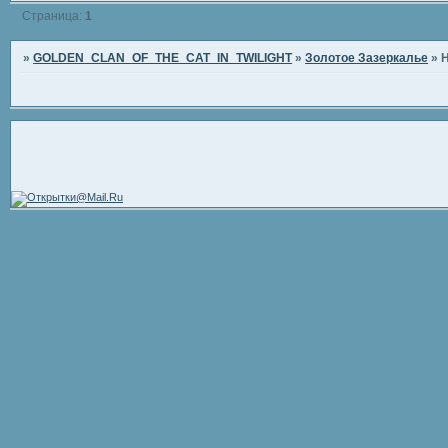
Страница:
1
»
GOLDEN_CLAN_OF_THE_CAT_IN_TWILIGHT
»
Золотое Зазеркалье
»
Н