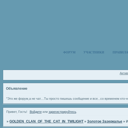
ФОРУМ
УЧАСТНИКИ
ПРАВИЛ
Акти
Объявление
"Это же форум,а не чат....Ты просто пишешь сообщение и все...со временем кто-н
Привет, Гость!
Войдите
или
зарегистрируйтесь
.
»
GOLDEN_CLAN_OF_THE_CAT_IN_TWILIGHT
»
Золотое Зазеркалье
»
И