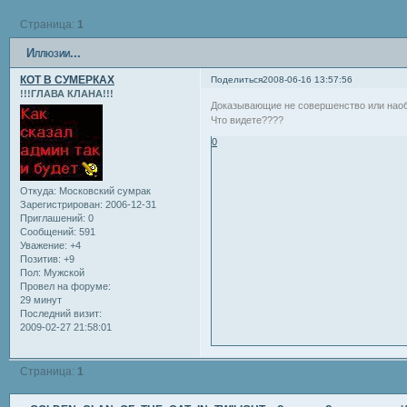
Страница:
1
Иллюзии...
КОТ В СУМЕРКАХ
Поделиться
2008-06-16 13:57:56
!!!ГЛАВА КЛАНА!!!
Доказывающие не совершенство или наобо
Что видете????
0
Откуда:
Московский сумрак
Зарегистрирован
: 2006-12-31
Приглашений:
0
Сообщений:
591
Уважение:
+4
Позитив:
+9
Пол:
Мужской
Провел на форуме:
29 минут
Последний визит:
2009-02-27 21:58:01
Страница:
1