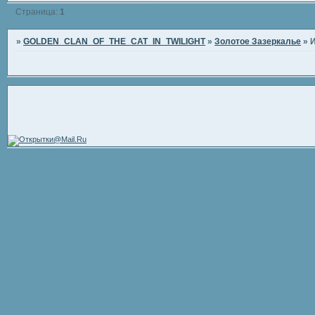
Страница:
1
»
GOLDEN_CLAN_OF_THE_CAT_IN_TWILIGHT
»
Золотое Зазеркалье
»
И