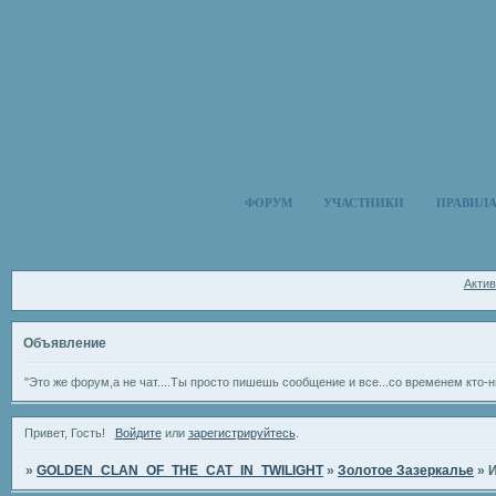
ФОРУМ
УЧАСТНИКИ
ПРАВИЛ
Акти
Объявление
"Это же форум,а не чат....Ты просто пишешь сообщение и все...со временем кто-н
Привет, Гость!
Войдите
или
зарегистрируйтесь
.
»
GOLDEN_CLAN_OF_THE_CAT_IN_TWILIGHT
»
Золотое Зазеркалье
»
И