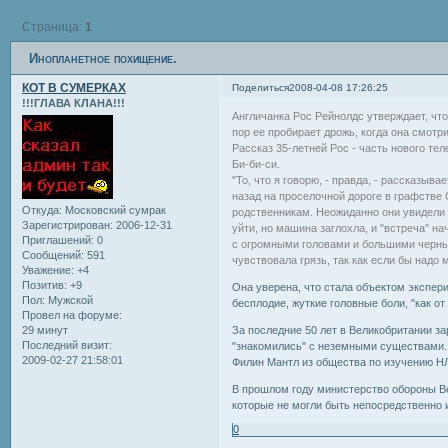
Страница:
1
Инопланетное похищение.
КОТ В СУМЕРКАХ
Поделиться
2008-04-08 17:26:25
!!!ГЛАВА КЛАНА!!!
Англичанка Рос Рейнолдс утверждает, что
пор ее пробирает дрожь, когда она смотри
Рассказ 35-летней Рос - часть нового те
Би-би-си.
"То, что я говорю, - правда, - рассказыв
назад на проселочной дороге в графстве
Откуда:
Московский сумрак
родственникам. Неожиданно они увидели 
Зарегистрирован
: 2006-12-31
уйти, но машина заглохла, и "встреча" н
Приглашений:
0
с огромными головами и большими черным
Сообщений:
591
чувствовала грязь, так как если бы надо 
Уважение:
+4
Позитив:
+9
Она уверена, что стала объектом экспер
Пол:
Мужской
бесплодие, жуткие головные боли, "как от
Провел на форуме:
29 минут
За последние 50 лет в Великобритании за
Последний визит:
"знакомились" с неземными существами. 
2009-02-27 21:58:01
Филин Мантл из общества по изучению Н
В прошлом году министерство обороны В
которые не могли быть непосредственно 
0