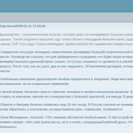
Поделиться
2008-01-21 17:03:48
Дауншифтинг - психологическая болезнь, которая даже топ-менеджеров больших корп
карьере. Такой синдром в прошлом году только бизнес-площадкам Америки нанес ущер
странах СНГ этот недуг только наблюдают, однако количество зараженных свидетельс
Стандартная ситуация: молодому талантливому менеджеру большой энергетической ко
кресло. Руководство считало, что для амбициозного сотрудника это будет выше всяки
менеджер оказался дауншифтером: сказал, что устал, отказался от должности и уволил
проекта. После того, как он ушел, два из них закрылись. 18 миллионов долларов, кото
смогли.
В небольших компаниях дауншифтинг вообще превратился в эпидемию. Люди массово 
материальные, ни на социальные привилегии.
В легкой форме «болезнь» просто тормозит человека в профессиональном развитии. В
уходить из компании, причем не к конкурентам с большей зарплатой, а в никуда. В дво
В Европе и Америке болезнь появилась еще 20 лет назад. В России сначала не понима
потом обратились к психологам, которые вывели свои, славянские, особенности.
Елена Мюлляринен, психолог: «Это явление абсолютно необъяснимое. И при устройст
человек говорит: «Нет, мне нужна весна, лето и осень, сокращенный рабочий день». И н
объяснить».