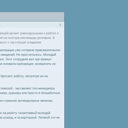
1
ораций делает равнодушными к работе и
б на полтора миллиарда долларов. В
твует о настоящей эпидемии.
рпорации уже готовили привлекательное
х ожиданий. Но просчиталось. Молодой
ся. Этот сотрудник вел три важных
рые вложила корпорация, возвратить не
бросают работу, несмотря ни на
 тяжелой - заставляет топ-менеджера
рники, курьеры или просто в безработные.
ли странное антикарьерное явление,
ве на работу талантливый молодой
а огород, и за картошкой. Логикой это не