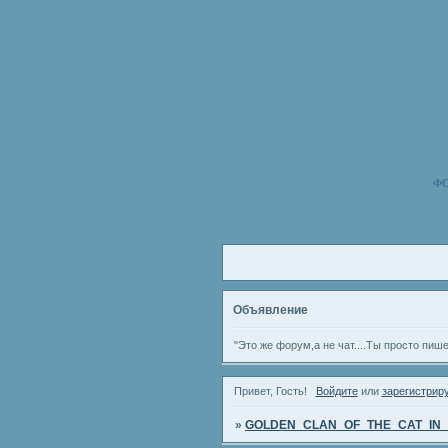
Ф
Объявление
"Это же форум,а не чат....Ты просто пиш
Привет, Гость!
Войдите
или
зарегистрир
»
GOLDEN_CLAN_OF_THE_CAT_IN_