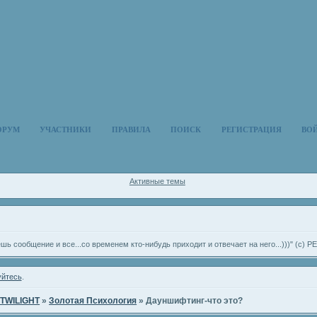
ОРУМ
УЧАСТНИКИ
ПРАВИЛА
ПОИСК
РЕГИСТРАЦИЯ
ВО
Активные темы
ешь сообщение и все...со временем кто-нибудь приходит и отвечает на него...)))" (с
уйтесь
.
TWILIGHT
»
Золотая Психология
»
Дауншифтинг-что это?