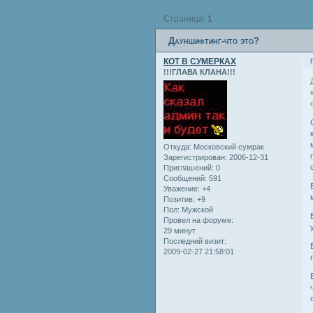
Страница:
1
Дауншифтинг-что это?
КОТ В СУМЕРКАХ
!!!ГЛАВА КЛАНА!!!
Откуда:
Московский сумрак
Зарегистрирован
: 2006-12-31
Приглашений:
0
Сообщений:
591
Уважение:
+4
Позитив:
+9
Пол:
Мужской
Провел на форуме:
29 минут
Последний визит:
2009-02-27 21:58:01