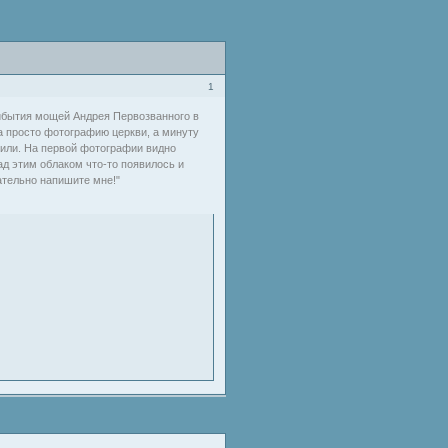
1
прибытия мощей Андрея Первозванного в
та просто фотографию церкви, а минуту
или. На первой фотографии видно
д этим облаком что-то появилось и
зательно напишите мне!"