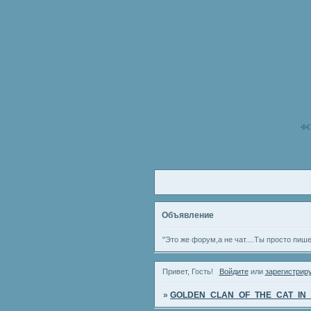
Ф
Объявление
"Это же форум,а не чат....Ты просто пиш
Привет, Гость!
Войдите
или
зарегистрир
»
GOLDEN_CLAN_OF_THE_CAT_IN_