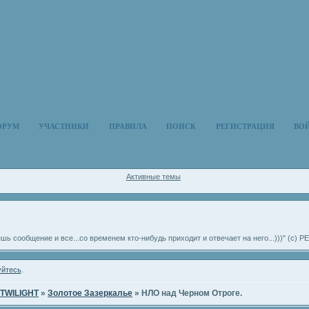
ОРУМ
УЧАСТНИКИ
ПРАВИЛА
ПОИСК
РЕГИСТРАЦИЯ
ВО
Активные темы
ешь сообщение и все...со временем кто-нибудь приходит и отвечает на него...)))" (с
уйтесь
.
TWILIGHT
»
Золотое Зазеркалье
»
НЛО над Черном Отроге.