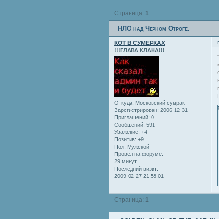
Страница:
1
НЛО над Черном Отроге.
КОТ В СУМЕРКАХ
!!!ГЛАВА КЛАНА!!!
Откуда:
Московский сумрак
Зарегистрирован
: 2006-12-31
Приглашений:
0
Сообщений:
591
Уважение:
+4
Позитив:
+9
Пол:
Мужской
Провел на форуме:
29 минут
Последний визит:
2009-02-27 21:58:01
Страница:
1