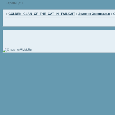
Страница:
1
»
GOLDEN_CLAN_OF_THE_CAT_IN_TWILIGHT
»
Золотое Зазеркалье
»
О