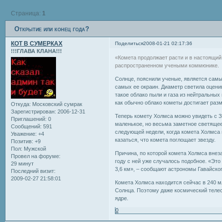
Страница:
1
Открытие или конец года?
КОТ В СУМЕРКАХ
Поделиться
2008-01-21 02:17:36
!!!ГЛАВА КЛАНА!!!
«Комета продолжает расти и в настоящий
распространенном учеными коммюнике.
Солнце, пояснили ученые, является сам
самых ее окраин. Диаметр светила оцени
такое облако пыли и газа из нейтральных 
как обычно облако кометы достигает разме
Откуда:
Московский сумрак
Зарегистрирован
: 2006-12-31
Теперь комету Холмса можно увидеть с 
Приглашений:
0
маленькое, но весьма заметное светящее
Сообщений:
591
следующей недели, когда комета Холмса 
Уважение:
+4
казаться, что комета поглощает звезду.
Позитив:
+9
Пол:
Мужской
Причина, по которой комета Холмса внеза
Провел на форуме:
году с ней уже случалось подобное. «Эт
29 минут
3,6 км», – сообщают астрономы Гавайског
Последний визит:
2009-02-27 21:58:01
Комета Холмса находится сейчас в 240 мл
Солнца. Поэтому даже космический телес
ядре.
0