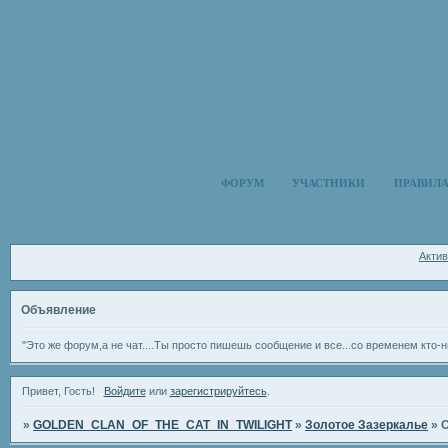
ФОРУМ
УЧАСТНИКИ
ПРАВИЛ
Акти
Объявление
"Это же форум,а не чат....Ты просто пишешь сообщение и все...со временем кто-н
Привет, Гость!
Войдите
или
зарегистрируйтесь
.
»
GOLDEN_CLAN_OF_THE_CAT_IN_TWILIGHT
»
Золотое Зазеркалье
»
О