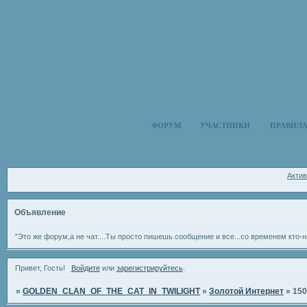
ФОРУМ
УЧАСТНИКИ
ПРАВИЛ
Акти
Объявление
"Это же форум,а не чат....Ты просто пишешь сообщение и все...со временем кто-н
Привет, Гость!
Войдите
или
зарегистрируйтесь
.
»
GOLDEN_CLAN_OF_THE_CAT_IN_TWILIGHT
»
Золотой Интернет
»
150