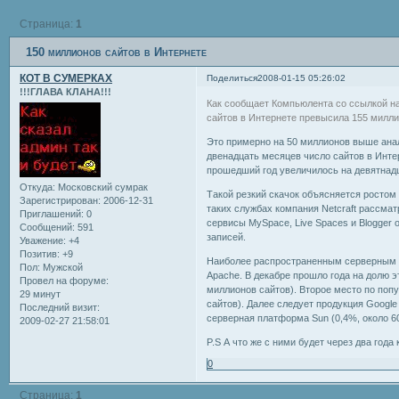
Страница:
1
150 миллионов сайтов в Интернете
КОТ В СУМЕРКАХ
Поделиться
2008-01-15 05:26:02
!!!ГЛАВА КЛАНА!!!
Как сообщает Компьюлента со ссылкой на 
сайтов в Интернете превысила 155 милли
Это примерно на 50 миллионов выше анало
двенадцать месяцев число сайтов в Инте
прошедший год увеличилось на девятнад
Откуда:
Московский сумрак
Такой резкий скачок объясняется ростом
Зарегистрирован
: 2006-12-31
таких службах компания Netcraft рассмат
Приглашений:
0
сервисы MySpace, Live Spaces и Blogger
Сообщений:
591
записей.
Уважение:
+4
Позитив:
+9
Наиболее распространенным серверным п
Пол:
Мужской
Apache. В декабре прошло года на долю 
Провел на форуме:
миллионов сайтов). Второе место по поп
29 минут
сайтов). Далее следует продукция Google 
Последний визит:
серверная платформа Sun (0,4%, около 60
2009-02-27 21:58:01
P.S А что же с ними будет через два года
0
Страница:
1