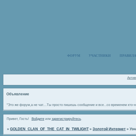
ФОРУМ
УЧАСТНИКИ
ПРАВИЛ
Акти
Объявление
"Это же форум,а не чат....Ты просто пишешь сообщение и все...со временем кто-н
Привет, Гость!
Войдите
или
зарегистрируйтесь
.
»
GOLDEN_CLAN_OF_THE_CAT_IN_TWILIGHT
»
Золотой Интернет
»
Узн