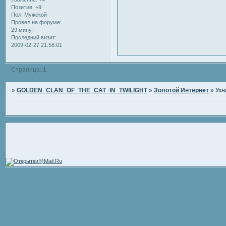
Позитив:
+9
Пол:
Мужской
Провел на форуме:
29 минут
Последний визит:
2009-02-27 21:58:01
Страница:
1
»
GOLDEN_CLAN_OF_THE_CAT_IN_TWILIGHT
»
Золотой Интернет
»
Узн