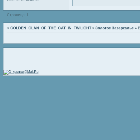
Страница:
1
»
GOLDEN_CLAN_OF_THE_CAT_IN_TWILIGHT
»
Золотое Зазеркалье
»
В