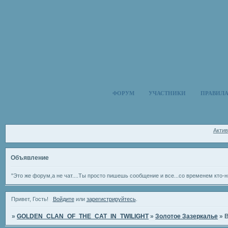
ФОРУМ
УЧАСТНИКИ
ПРАВИЛ
Акти
Объявление
"Это же форум,а не чат....Ты просто пишешь сообщение и все...со временем кто-н
Привет, Гость!
Войдите
или
зарегистрируйтесь
.
»
GOLDEN_CLAN_OF_THE_CAT_IN_TWILIGHT
»
Золотое Зазеркалье
»
В