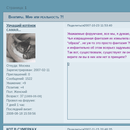
Страница:
1
Вампиры. Миф или реальность ?!
Урчащий котёнок
Поделиться
2007-10-23 11:53:40
САМАЯ...
Уважаемые форумчане, все мы, я думаю, 
Чья извращенная фантазия их измылила и 
"образа"...не уж-то это просто фантазия 
и инфантильно об этом всерьез задумыват
Так вот, существовали, существуют ли он
верите ли вы в них или нет в принципе?
0
Откуда:
Москва
Зарегистрирован
: 2007-02-11
Приглашений:
0
Сообщений:
1522
Уважение:
+9
Позитив:
+4
Пол:
Женский
Возраст:
37
[1989-06-08]
Провел на форуме:
7 дней 1 час
Последний визит:
2008-08-18 15:59:56
КОТ В СУМЕРКАХ
Поделиться
2007-11-15 20:46:35