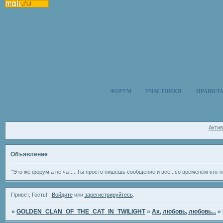
ФОРУМ
УЧАСТНИКИ
ПРАВИЛ
Акти
Объявление
"Это же форум,а не чат....Ты просто пишешь сообщение и все...со временем кто-н
Привет, Гость!
Войдите
или
зарегистрируйтесь
.
»
GOLDEN_CLAN_OF_THE_CAT_IN_TWILIGHT
»
Ах, любовь, любовь...
»