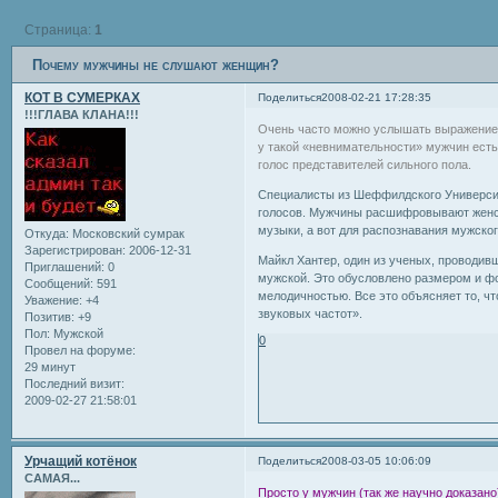
Страница:
1
Почему мужчины не слушают женщин?
КОТ В СУМЕРКАХ
Поделиться
2008-02-21 17:28:35
!!!ГЛАВА КЛАНА!!!
Очень часто можно услышать выражение,
у такой «невнимательности» мужчин есть
голос представителей сильного пола.
Специалисты из Шеффилдского Университ
голосов. Мужчины расшифровывают женски
музыки, а вот для распознавания мужског
Откуда:
Московский сумрак
Зарегистрирован
: 2006-12-31
Майкл Хантер, один из ученых, проводив
Приглашений:
0
мужской. Это обусловлено размером и фо
Сообщений:
591
мелодичностью. Все это объясняет то, ч
Уважение:
+4
звуковых частот».
Позитив:
+9
Пол:
Мужской
0
Провел на форуме:
29 минут
Последний визит:
2009-02-27 21:58:01
Урчащий котёнок
Поделиться
2008-03-05 10:06:09
САМАЯ...
Просто у мужчин (так же научно доказано