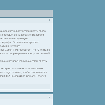
1
ble рассматривает возможность ввода
й на сообщение на форуме Broadband
олнительно информацию.
е тарифы. Ограничения трафика
ступ в интернет.
er Cable. Там говорится, что "Оплата по
хасском подразделении и затронет всего 5
ешение о развертывании системы оплаты
в интернет активным пользователям
ных надо скачать, чтобы столкнуться с
язи США на действия Comcast, требуя
2