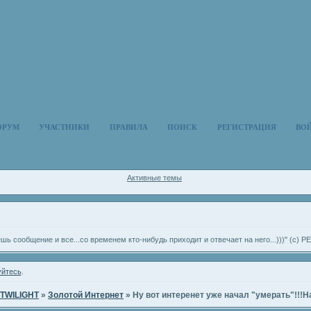
ОРУМ
УЧАСТНИКИ
ПРАВИЛА
ПОИСК
РЕГИСТРАЦИЯ
ВО
Активные темы
ешь сообщение и все...со временем кто-нибудь приходит и отвечает на него...)))" (с
уйтесь
.
TWILIGHT
»
Золотой Интернет
»
Ну вот интеренет уже начал "умерать"!!!