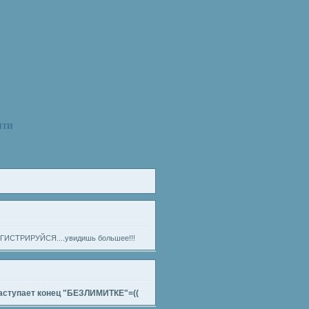
ЙТИ
) РЕГИСТРИРУЙСЯ....увидишь большее!!!
Наступает конец "БЕЗЛИМИТКЕ"=((