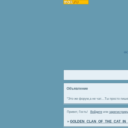
Ф
Объявление
"Это же форум,а не чат....Ты просто пиш
Привет, Гость!
Войдите
или
зарегистрир
»
GOLDEN_CLAN_OF_THE_CAT_IN_