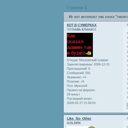
Страница:
1
Ну вот интеренет уже начал "умер
КОТ В СУМЕРКАХ
!!!ГЛАВА КЛАНА!!!
Откуда:
Московский сумрак
Зарегистрирован
: 2006-12-31
Приглашений:
0
Сообщений:
591
Уважение:
+4
Позитив:
+9
Пол:
Мужской
Провел на форуме:
29 минут
Последний визит:
2009-02-27 21:58:01
Like_No_Other
GOLDEN