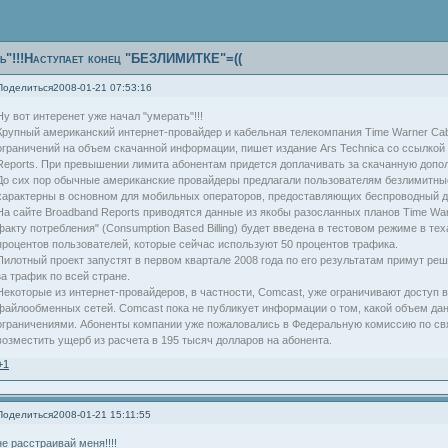
ать"!!!Наступает конец "БЕЗЛИМИТКЕ"=((
Поделиться
2008-01-21 07:53:16
Ну вот интеренет уже начал "умерать"!!!
Крупный американский интернет-провайдер и кабельная телекомпания Time Warner Ca
ограничений на объем скачанной информации, пишет издание Ars Technica со ссылко
Reports. При превышении лимита абонентам придется доплачивать за скачанную доп
До сих пор обычные американские провайдеры предлагали пользователям безлимитны
характерны в основном для мобильных операторов, предоставляющих беспроводный до
На сайте Broadband Reports приводятся данные из якобы разосланных планов Time Warn
факту потребления" (Consumption Based Billing) будет введена в тестовом режиме в те
процентов пользователей, которые сейчас используют 50 процентов трафика.
Пилотный проект запустят в первом квартале 2008 года по его результатам примут р
за трафик по всей стране.
Некоторые из интернет-провайдеров, в частности, Comcast, уже ограничивают доступ 
файлообменных сетей. Comcast пока не публикует информации о том, какой объем дан
ограничениями. Абоненты компании уже пожаловались в Федеральную комиссию по св
возместить ущерб из расчета в 195 тысяч долларов на абонента.
+1
Поделиться
2008-01-21 15:11:55
не расстраивай меня!!!!