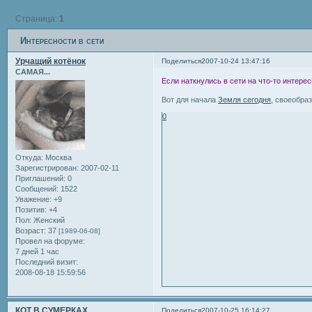
Страница:
1
Интересности в сети
Урчащий котёнок
Поделиться
2007-10-24 13:47:16
САМАЯ...
Если наткнулись в сети на что-то интер
Вот для начала
Земля сегодня
, своеобра
0
Откуда:
Москва
Зарегистрирован
: 2007-02-11
Приглашений:
0
Сообщений:
1522
Уважение:
+9
Позитив:
+4
Пол:
Женский
Возраст:
37
[1989-06-08]
Провел на форуме:
7 дней 1 час
Последний визит:
2008-08-18 15:59:56
КОТ В СУМЕРКАХ
Поделиться
2007-10-25 16:14:27