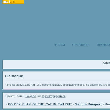
ФОРУМ
УЧАСТНИКИ
ПРАВИЛ
Акти
Объявление
"Это же форум,а не чат....Ты просто пишешь сообщение и все...со временем кто-н
Привет, Гость!
Войдите
или
зарегистрируйтесь
.
»
GOLDEN_CLAN_OF_THE_CAT_IN_TWILIGHT
»
Золотой Интернет
»
Инт