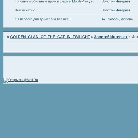
Топовые мобильные прокси фермы MobileProxy.ru
Золотой Интернет
Чем искать?
Золотой Интернет
От первого дня до месяца без нее!!!
Ах, любовь, любовь...
»
GOLDEN_CLAN_OF_THE_CAT_IN_TWILIGHT
»
Золотой Интернет
»
Инт