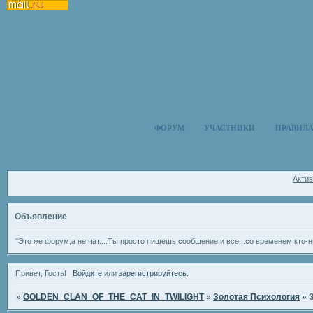
ФОРУМ
УЧАСТНИКИ
ПРАВИЛ
Акти
Объявление
"Это же форум,а не чат....Ты просто пишешь сообщение и все...со временем кто-н
Привет, Гость!
Войдите
или
зарегистрируйтесь
.
»
GOLDEN_CLAN_OF_THE_CAT_IN_TWILIGHT
»
Золотая Психология
»