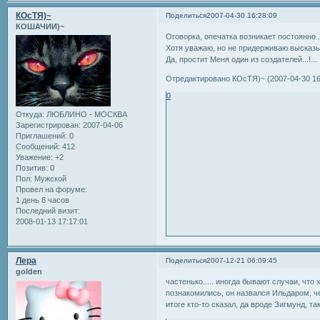
КОсТЯ)~
Поделиться
2007-04-30 16:28:09
КОШАЧИИ)~
Оговорка, опечатка возникает постоянно..
Хотя уважаю, но не придерживаю высказы
Да, простит Меня один из создателей...!...
Отредактировано КОсТЯ)~ (2007-04-30 16
0
Откуда:
ЛЮБЛИНО - МОСКВА
Зарегистрирован
: 2007-04-06
Приглашений:
0
Сообщений:
412
Уважение:
+2
Позитив:
0
Пол:
Мужской
Провел на форуме:
1 день 8 часов
Последний визит:
2008-01-13 17:17:01
Лера
Поделиться
2007-12-21 06:09:45
golden
частенько..... иногда бывают случаи, что
познакомились, он назвался Ильдаром, че
итоге кто-то сказал, да вроде Зигмунд, т